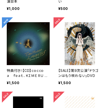
演台本
い
¥1,000
¥500
特典付き！【CD】ｃｏｃｃｏ
【SALE】第9次公演「ドラゴ
ａ ｆｅａｔ．ＫＩＭＥＲＵ Ti
ンはもう唄わない」DVD
me Machine Laboratory
¥1,500
¥1,500