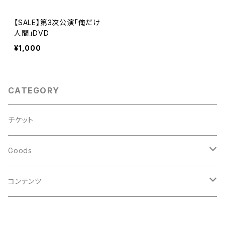
【SALE】第3次公演「俺だけ
人間」DVD
¥1,000
CATEGORY
チケット
Goods
DVD
コンテンツ
CD
mp3音源