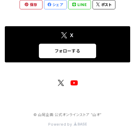
保存
シェア
LINE
ポスト
公演グッズ
X
フォローする
© 山尾企画 公式オンラインストア “山オ”
Powered by