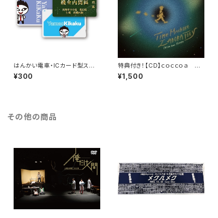
はんかい電車・ICカード型ステッ
特典付き！【CD】ｃｏｃｃｏａ ｆｅ
カー
ａｔ．ＫＩＭＥＲＵ Time Machi
¥300
¥1,500
ne Laboratory
その他の商品