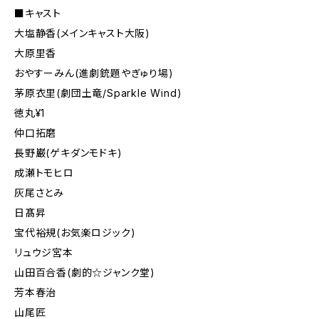
■キャスト
大塩静香(メインキャスト大阪)
大原里香
おやすーみん(進劇銃題やぎゅり場)
茅原衣里(劇団土竜/Sparkle Wind)
徳丸¥1
仲口拓磨
長野巌(ゲキダンモドキ)
成瀬トモヒロ
灰尾さとみ
日髙昇
宝代裕規(お気楽ロジック)
リュウジ宮本
山田百合香(劇的☆ジャンク堂)
芳本春治
山尾匠