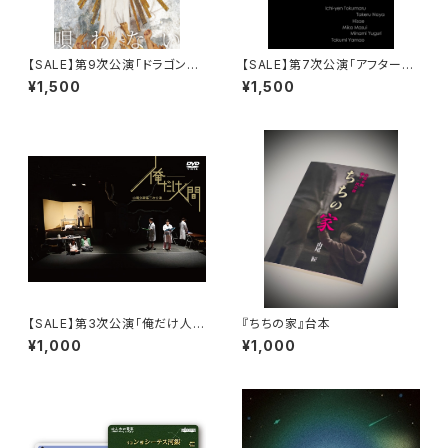
【SALE】第9次公演「ドラゴンは
【SALE】第7次公演「アフターワ
もう唄わない」DVD
ールド」DVD
¥1,500
¥1,500
【SALE】第3次公演「俺だけ人
『ちちの家』台本
間」DVD
¥1,000
¥1,000