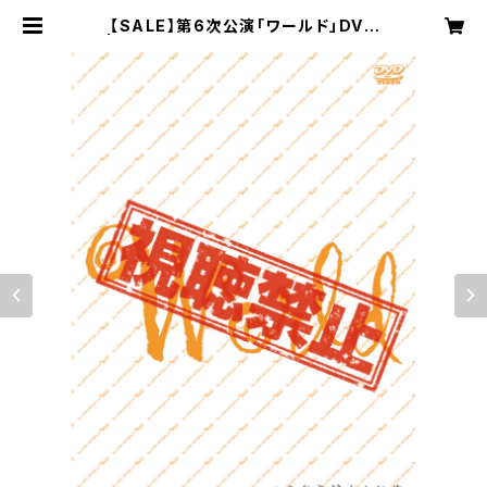
【SALE】第6次公演「ワールド」DVD
| 山尾企画 公式オンラインストア “山
オ”