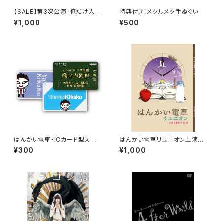
【SALE】第3次公演「俺だけ人
特典付き！メクルメク手ぬぐい
間」DVD
¥1,000
¥500
はんかい電車・ICカード型ステッ
はんかい電車リユニオン上演台
カー
本
¥300
¥1,000