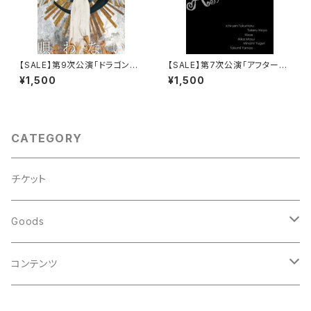
【SALE】第9次公演「ドラゴンは
【SALE】第7次公演「アフターワ
もう唄わない」DVD
ールド」DVD
¥1,500
¥1,500
CATEGORY
チケット
Goods
DVD
コンテンツ
CD
mp3音源